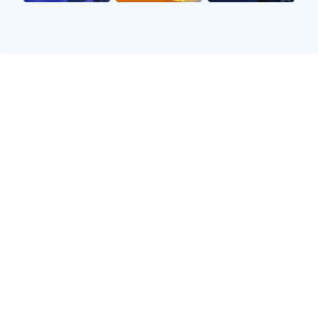
世界杯专区
2026世界杯预选赛：亚洲区出线形势分析
随着预选赛进入白热化阶段，各支亚洲劲旅的积分差距已经
缩小到毫厘之间。本文对目前排名前列的六支球队进行了详
细的数据对比，预测最终的出线名额归属...
昨天
阅读量: 21,000