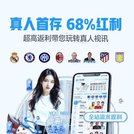
乐竞体育
☰
乐竞体育：全球顶级赛事智能资讯平
台
专业解读赛事，实时同步比分，为您提供最权威的
体育数据分析与深度报道。
热门赛事资讯