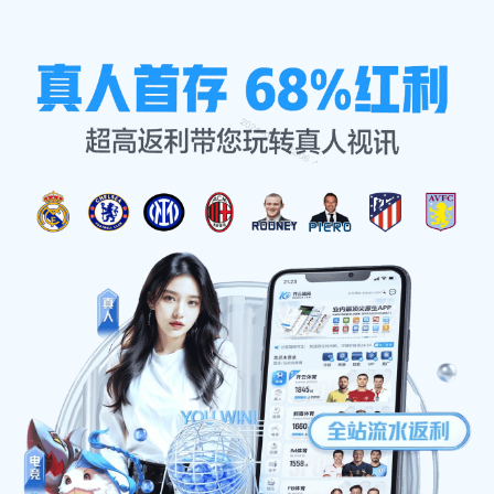
乐竞体育
☰
乐竞体育：全球顶级赛事智能资讯平
台
专业解读赛事，实时同步比分，为您提供最权威的
体育数据分析与深度报道。
热门赛事资讯