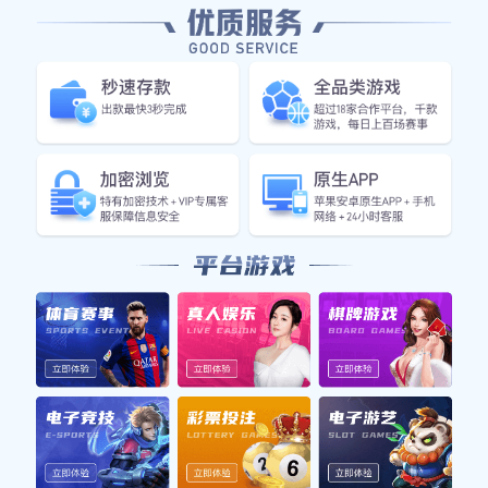
NBA速递
湖人队休赛期大动作：新援加盟冲击总冠军
随着自由市场的大门正式开启，洛杉矶湖人队宣布签下了一
位全明星级别的控球后卫。这一补强使得湖人的后场实力大
幅提升，新赛季的争冠版图再次扩大...
5小时前
阅读量: 9,842