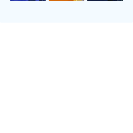
世界杯专区
2026世界杯预选赛：亚洲区出线形势分析
随着预选赛进入白热化阶段，各支亚洲劲旅的积分差距已经
缩小到毫厘之间。本文对目前排名前列的六支球队进行了详
细的数据对比，预测最终的出线名额归属...
昨天
阅读量: 21,000