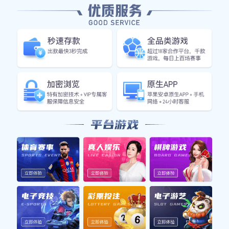
NBA速递
湖人队休赛期大动作：新援加盟冲击总冠军
随着自由市场的大门正式开启，洛杉矶湖人队宣布签下了一
位全明星级别的控球后卫。这一补强使得湖人的后场实力大
幅提升，新赛季的争冠版图再次扩大...
5小时前
阅读量: 9,842