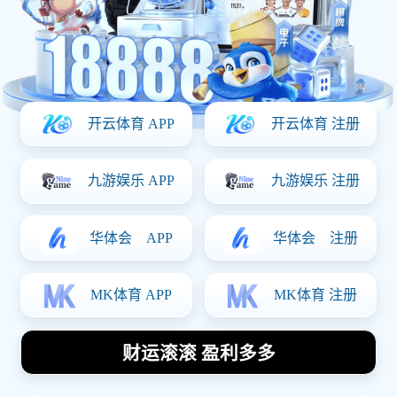
足球分析
欧冠决赛前瞻：战术博弈决定最终胜负走向
本周日的欧冠决赛将是本赛季最精彩的一战。两支球队在防
守反击与高位逼抢之间展现出了截然不同的战术风格。本文
深入解析教练组的部署与关键球员的对位优势...
2小时前
阅读量: 12,305